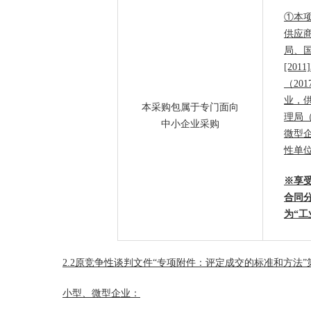
①本
供应
局、
[20
（20
业，
本采购包属于专门面向
理局
中小企业采购
微型
性单
※享
合同
为“工
2.2
原
竞争性谈判文件
“
专项附件
：
评定成交的标准和方法
”
小型、微型企业：