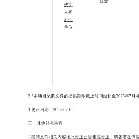
企业
残疾
人福
利性
单位
2.
3
本项目
采购文件的提供期限
截止
时间
延长至
2025年7月
4
3.
更正日期：
2025-
07
-
02
三、其他补充事宜
1.
磋商
文件相关内容按此更正公告相应更正，请各潜在
供