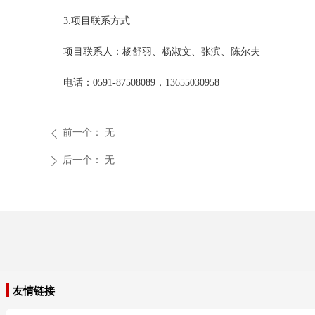
3.项目联系方式
项目联系人：杨舒羽、杨淑文、张滨、陈尔夫
电话：
0591-87508089，13655030958
前一个：
无
ꄴ
后一个：
无
ꄲ
友情链接