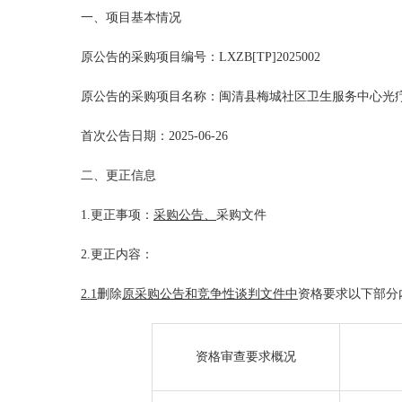
一、项目基本情况
原公告的采购项目编号：
LXZB[TP]202500
2
原公告的采购项目名称：
闽清县梅城社区卫生服务中心
光
首次公告日期：
2025-06-
26
二、更正信息
1.
更正事项：
采购
公告
、
采购文件
2.
更正内容：
2
.1
删除
原
采购
公告和竞争性谈判文件
中
资格要求以下部分
资格审查要求概况