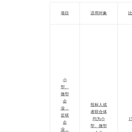
项目
适用对象
小
型、
微型
企
投标人或
业，
者联合体
监狱
均为小
1
企
型、微型
业，