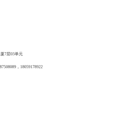
大厦7层03单元
-87508089，18059178922