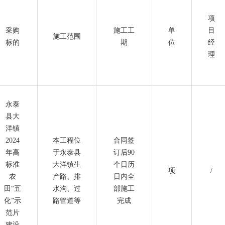
项
采购
施工工
单
目
施工范围
标的
期
位
经
理
永泰
县大
洋镇
2024
本工程位
合同签
年高
于永泰县
订后90
标准
大洋镇生
个日历
项
/
农
产路、排
日内全
田“五
水沟、过
部施工
化”示
路管道等
完成
范片
建设