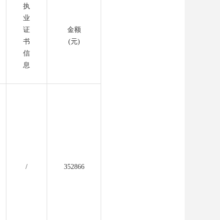
执
业
证
金额
书
(元)
信
息
/
352866