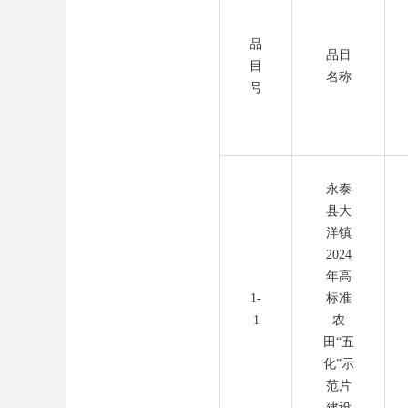
品
品目
目
名称
号
永泰
县大
洋镇
2024
年高
1-
标准
1
农
田“五
化”示
范片
建设